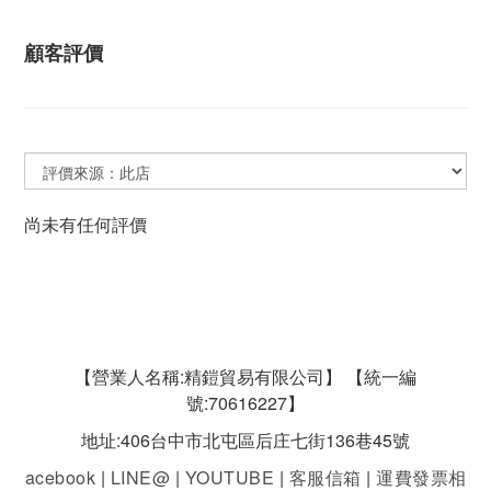
顧客評價
尚未有任何評價
【營業人名稱:精鎧貿易有限公司】 【統一編
號:70616227】
地址:406台中市北屯區后庄七街136巷45號
acebook
|
LINE@
|
YOUTUBE
|
客服信箱
|
運費發票相