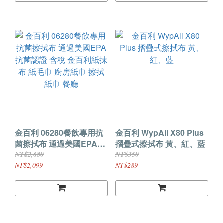
金百利 06280餐飲專用抗
金百利 WypAll X80 Plus
菌擦拭布 通過美國EPA抗
摺疊式擦拭布 黃、紅、藍
菌認證 含稅 金百利紙抹布
NT$2,680
NT$350
紙毛巾 廚房紙巾 擦拭紙巾
NT$2,099
NT$289
餐廳