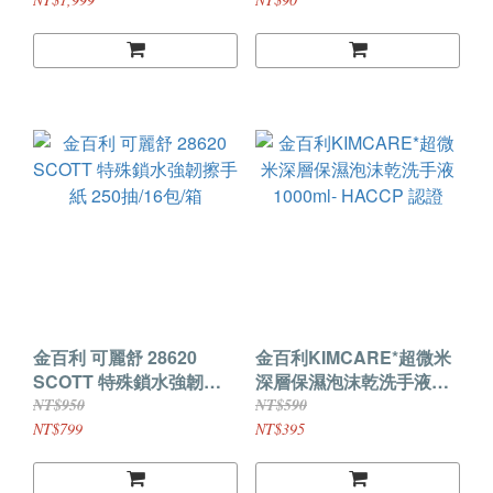
34155 科學儀器
金百利 可麗舒 28620
金百利KIMCARE*超微米
SCOTT 特殊鎖水強韌擦
深層保濕泡沫乾洗手液
手紙 250抽/16包/箱
1000ml- HACCP 認證
NT$950
NT$590
NT$799
NT$395