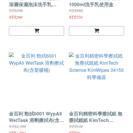
深層保濕泡沫洗手乳
1000ml洗手乳使用盒
1000ml (HACCP 認證)
NT$590
NT$980
NT$290
NT$550
金百利 勁拭6001 WypAll
金百利精密科學擦拭紙 無
WetTask 溶劑擦拭布(含塑
塵拭鏡紙 KimTech
膠桶)
Science KimWipes
NT$2,390
NT$130
NT$1,999
NT$90