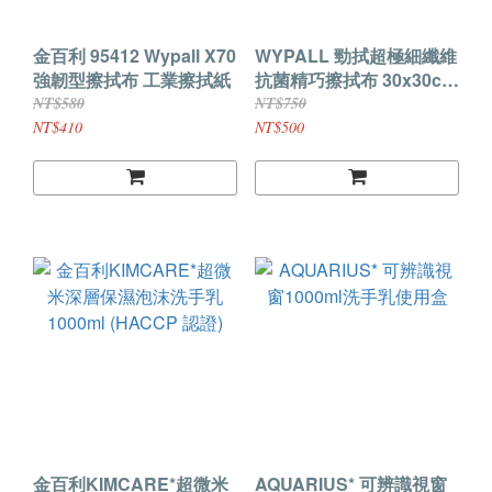
金百利 95412 Wypall X70
WYPALL 勁拭超極細纖維
強韌型擦拭布 工業擦拭紙
抗菌精巧擦拭布 30x30cm
6入一組
NT$580
NT$750
NT$410
NT$500
金百利KIMCARE*超微米
AQUARIUS* 可辨識視窗