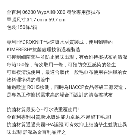
金百利 06280 WypAll® X80 餐飲專用擦拭布
單張尺寸:31.7 cm x 59.7 cm
包裝:150條/箱
專利HYDROKNIT*快速吸水材質製成，使用獨特的
KIMFRESH*抗菌處理技術過程製造
可抑制細菌孳生並防止異味出現，有效維持擦拭布的清潔
每箱150條，每次取用一條，可預防交互感染的發生
可重複清洗使用，最適合取代一般毛巾布使用在油膩的食
物料理準備的環境中
通過歐盟 ROHS檢測，同時為HACCP食品等級工廠製造，
是專為工作擦拭需求高的場合而設計的清潔擦拭布
抗菌材質最安心~可水洗重覆使用!
金百利專利材質,吸水吸油能力卓越,不易留下毛屑!
抗菌材質通過美國EPA認證,可有效抑止細菌孳生並防止異
味出現!舒潔為金百利品牌之一