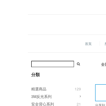
首頁
全
分類
精選商品
129
3M反光系列
安全背心系列
21
分享到