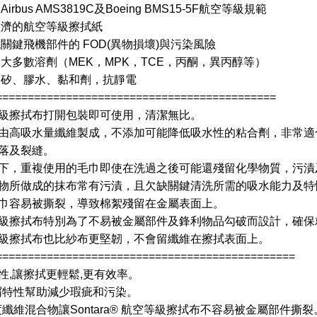
Airbus AMS3819C及Boeing BMS15-5F航空等級規範
經濟的航空等級擦拭紙
低關鍵飛機部件的 FOD(異物損壞)與污染風險
用大多數溶劑（MEK，MPK，TCE，丙酮，異丙醇等）
含矽、膠水、黏和劑，抗靜電
============================================
級擦拭布打開包裝即可使用，清潔無比。
由高吸水量纖維製成，不添加可能降低吸水性的粘合劑，非常適
落及裂縫。
下，重複使用的毛巾即使在洗過之後可能還殘留化學物質，污漬
物所做成的抹布常有污漬，且欠缺關鍵清洗所需的吸水能力及
巾容易被撕裂，導致棉絮殘留在金屬表面上。
級擦拭布特別為了不易被金屬部件及鋒利物品勾破而設計，確保
級擦拭布也比紗布更堅韌，不會留纖維在擦拭表面上。
===============================================
性,讓擦拭更輕鬆,更有效率。
屑特性幫助減少瑕疵和污染。
度纖維混合物讓Sontara® 航空等級擦拭布不容易被金屬部件撕裂