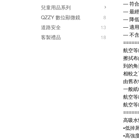
— 符合
兒童用品系列
— 最
QZZY 數位顯微鏡
8
— 降
道路安全
13
— 適
— 不
客製禮品
18
=====
航空等
擦拭布
到的角
相較之
由舊衣
一般紙
航空等
航空等
=====
高吸水
•低掉
•高強