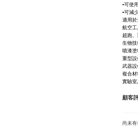
•可使
•可減
適用於
航空工
超跑、
生物技
噴漆塗
重型設
武器設
複合材
實驗室
顧客
尚未有