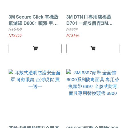
3M Secure Click 有機蒸
3M D7N11專用濾棉蓋
氣濾罐 D8001 噴漆 甲苯 1
D701 一組/2個 配3M
包/2入 3M D8001
D7N11濾棉 D8000系列
NT$459
NT$89
NT$499
NT$149