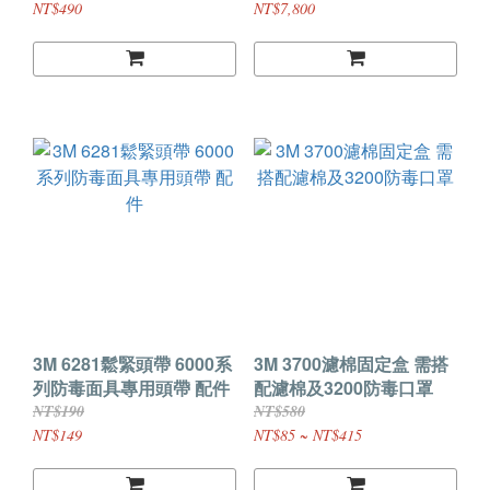
毒面具使用 台灣出貨
化學品 氣體 灰塵
NT$490
NT$7,800
3M 6281鬆緊頭帶 6000系
3M 3700濾棉固定盒 需搭
列防毒面具專用頭帶 配件
配濾棉及3200防毒口罩
NT$190
NT$580
NT$149
NT$85 ~ NT$415