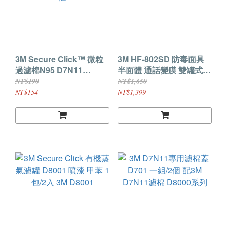
3M Secure Click™ 微粒
3M HF-802SD 防毒面具
過濾棉N95 D7N11
半面體 通話變膜 雙罐式
NIOSH 粉塵 顆粒 一組/4
農藥 噴漆 濾毒罐 3M HF-
NT$190
NT$1,650
個
802
NT$154
NT$1,399