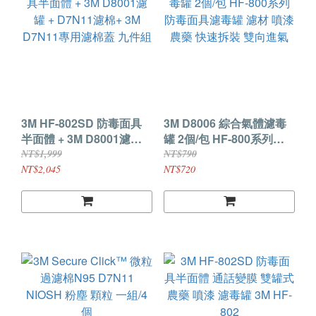
3M HF-802SD 防毒面具
3M D8006 綜合氣體濾毒
半面體 + 3M D8001濾罐 +
罐 2個/包 HF-800系列防
D7N11濾棉+ 3M D7N11
毒面具濾毒罐 濾材 噴漆
NT$1,999
NT$790
專用濾棉蓋 九件組
農藥 快速拆裝 雙向進氣
NT$2,045
NT$720