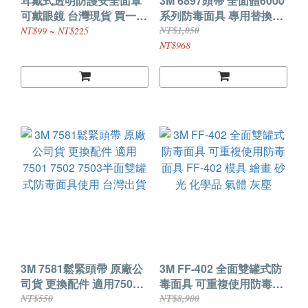
耳戴式透明防護安全面罩
3M 6897頭帶 全面體6000
可戴眼鏡 台灣現貨 買一送
系列防毒面具 專用替換頭
一
帶 6897 全臉式防毒面具
NT$1,050
NT$99 ~ NT$225
專用替換頭帶 6800
NT$968
3M 7581鬆緊頭帶 原廠公
3M FF-402 全面雙罐式防
司貨 更換配件 適用7501
毒面具 可重複使用防毒面
7502 7503半面雙罐式防
具 FF-402 模具 繪畫 砂光
NT$550
NT$8,900