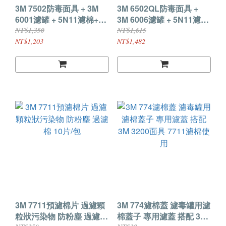
3M 7502防毒面具 + 3M
3M 6502QL防毒面具 +
6001濾罐 + 5N11濾棉+
3M 6006濾罐 + 5N11濾棉
3M 501濾蓋 七件組 可更
+ 3M 501濾蓋 七件組
NT$1,350
NT$1,615
換面罩
NT$1,203
NT$1,482
3M 7711預濾棉片 過濾顆
3M 774濾棉蓋 濾毒罐用濾
粒狀污染物 防粉塵 過濾棉
棉蓋子 專用濾蓋 搭配 3M