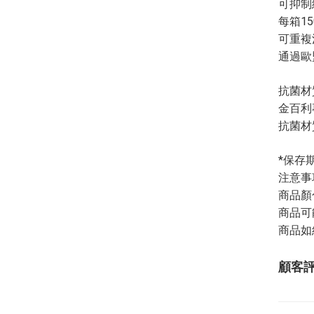
可抑制
每箱1
可重複
通過歐
抗菌材
金百利
抗菌材
*保存期
注意事
商品顏
商品可
商品如
顧客