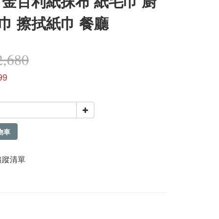
 金百利紙抹布 紙毛巾 廚
巾 擦拭紙巾 餐廳
,680
99
物車
追蹤清單