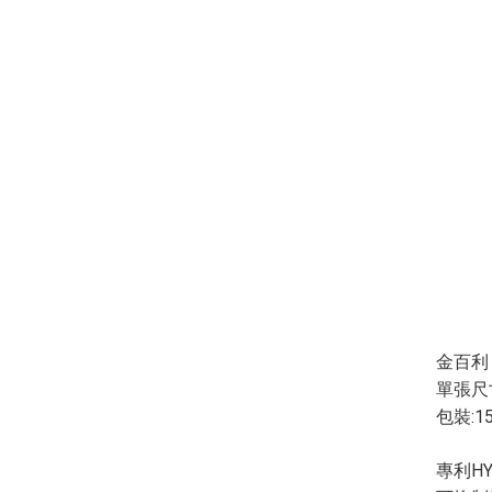
金百利 
單張尺寸:
包裝:1
專利H