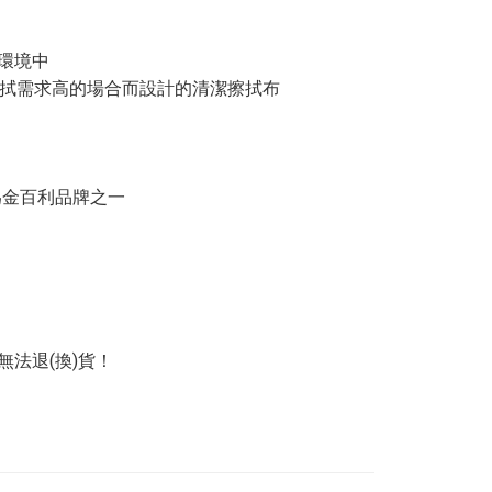
環境中
作擦拭需求高的場合而設計的清潔擦拭布
為金百利品牌之一
法退(換)貨！