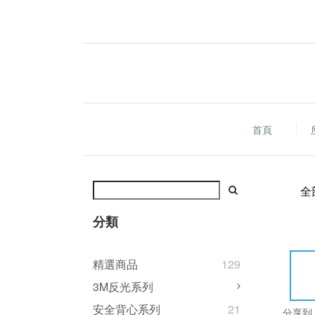
首頁
全
分類
精選商品
129
3M反光系列
安全背心系列
21
分享到