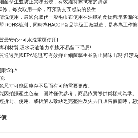
細菌孳生並防止異味出現，有效維持擦拭布的清潔
50條，每次取用一條，可預防交互感染的發生
清洗使用，最適合取代一般毛巾布使用在油膩的食物料理準備的
盟 ROHS檢測，同時為HACCP食品等級工廠製造，是專為工
質最安心~可水洗重覆使用!
專利材質,吸水吸油能力卓越,不易留下毛屑!
質通過美國EPA認證,可有效抑止細菌孳生並防止異味出現!舒潔
限:5年*
項:
色尺寸可能因庫存不足而有可能需要更改。
能因拍攝產生色差，圖片僅供參考，商品依實際供貨樣式為準。
經拆封、使用、或拆解以致缺乏完整性及失去再販售價值時，恕無
評價