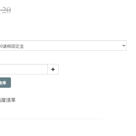
120
物車
追蹤清單