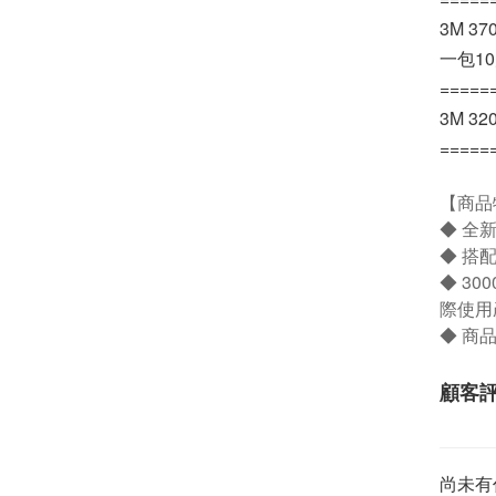
3M 
一包1
=====
3M 3
=====
【商品
◆ 全
◆ 搭
◆ 3
際使用
◆ 商
顧客
尚未有