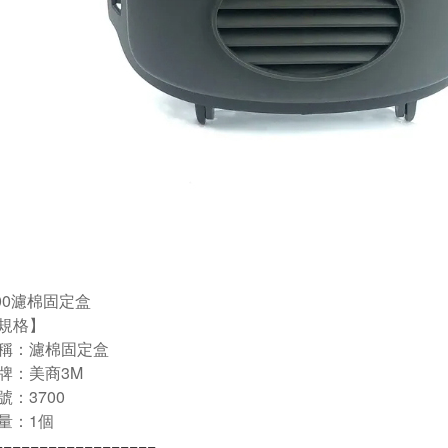
700濾棉固定盒
規格】
稱：濾棉固定盒
牌：美商3M
號：3700
量：1個
==================