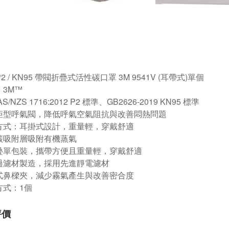
P2 / KN95 帶閥折疊式活性碳口罩 3M 9541V (耳帶式)單個
：3M™
AS/NZS 1716:2012 P2 標準、GB2626-2019 KN95 標準
利矩型呼氣閥，降低呼氣空氣阻抗與改善悶熱問題
戴方式：耳掛式設計，重量輕，穿戴舒適
性碳吸附層吸附有機蒸氣
折疊單包裝，攜帶方便且重量輕，穿戴舒適
利過濾材製造，採用先進靜電濾材
調式鼻樑夾，減少霧氣產生與改善密合度
裝方式：1個
評價