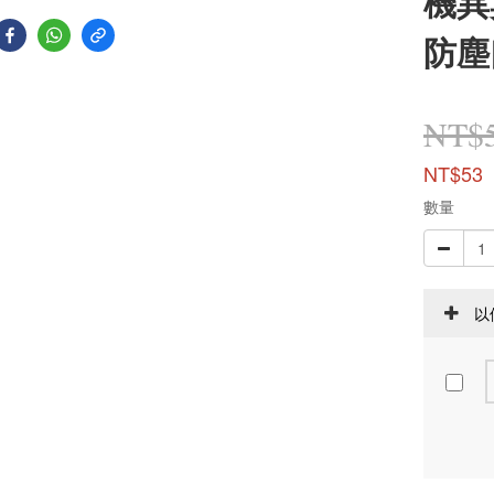
機異
防塵
NT$
NT$53
數量
以