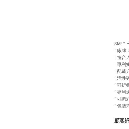
3M™ 
˙ 廠牌
˙ 符合 
˙ 專
˙ 配
˙ 活
˙ 可
˙ 專
˙ 可
˙ 包
顧客