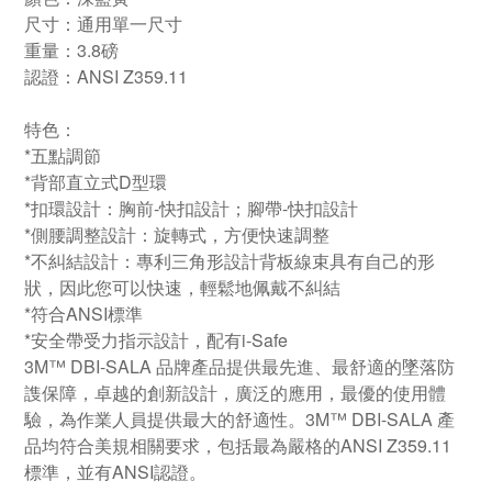
尺寸：通用單一尺寸
重量：3.8磅
認證：ANSI Z359.11
特色：
*五點調節
*背部直立式D型環
*扣環設計：胸前-快扣設計；腳帶-快扣設計
*側腰調整設計：旋轉式，方便快速調整
*不糾結設計：專利三角形設計背板線束具有自己的形
狀，因此您可以快速，輕鬆地佩戴不糾結
*符合ANSI標準
*安全帶受力指示設計，配有i-Safe
3M™ DBI-SALA 品牌產品提供最先進、最舒適的墜落防
謢保障，卓越的創新設計，廣泛的應用，最優的使用體
驗，為作業人員提供最大的舒適性。3M™ DBI-SALA 產
品均符合美規相關要求，包括最為嚴格的ANSI Z359.11
標準，並有ANSI認證。