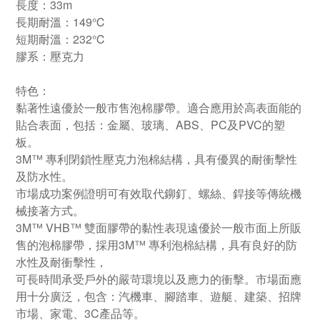
長度：33m
長期耐溫：149℃
短期耐溫：232℃
膠系：壓克力
特色：
黏著性遠優於一般市售泡棉膠帶。適合應用於高表面能的
貼合表面，包括：金屬、玻璃、ABS、PC及PVC的塑
板。
3M™ 專利閉鎖性壓克力泡棉結構，具有優異的耐衝擊性
及防水性。
市場成功案例證明可有效取代鉚釘、螺絲、銲接等傳統機
械接著方式。
3M™ VHB™ 雙面膠帶的黏性表現遠優於一般市面上所販
售的泡棉膠帶，採用3M™ 專利泡棉結構，具有良好的防
水性及耐衝擊性，
可長時間承受戶外的嚴苛環境以及應力的衝擊。市場面應
用十分廣泛，包含：汽機車、腳踏車、遊艇、建築、招牌
市場、家電、3C產品等。