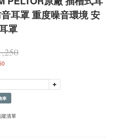
3M PELTOR原廠 插槽式耳
防音耳罩 重度噪音環境 安
耳罩
,250
50
物車
追蹤清單