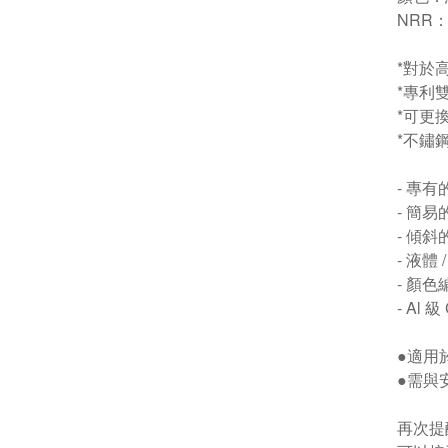
NRR：
*對於
*專利
*可更
*不鏽
- 專
- 簡
- 傾
- 液體
- 顏
- Al 級
●適用
●需與
再次提