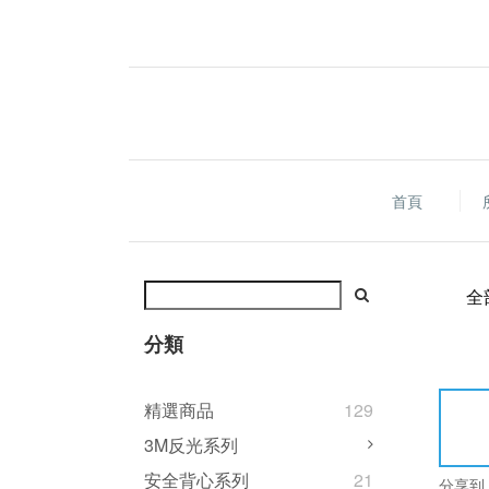
首頁
全
分類
精選商品
129
3M反光系列
安全背心系列
21
分享到