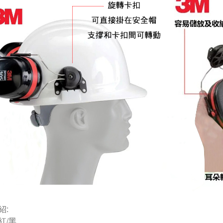
紹:
紅/黑