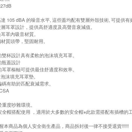
27dB
高達 105 dBA 的噪音水平, 這些蓋均配有雙層外殼技術, 可提供
雙層耳罩設計，提供高舒適度及高聲音衰減值。
換耳罩內吸音材質。
鋼材質頭帶，堅固耐用。
有的雙杯設計具有柔軟的泡沫填充耳罩。
易的瓶蓋設計
斜的耳罩樞軸可提供最佳舒適度和效率。
 / 泡沫填充耳罩墊。
色編碼有助於匹配衰減需求。
 CSA
於重度吵雜環境。
安全帽搭配使用 ，適用於大多數的安全帽※此款需搭配有插槽的
醒本商品為個人安全衛生產品，商品拆封後一律不接受退貨!!!!!!