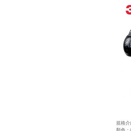
規格介
顏色：