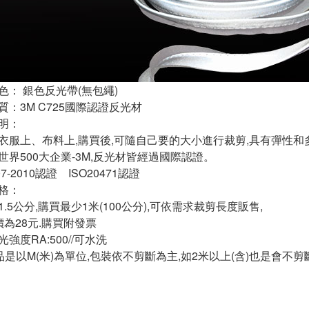
色： 銀色反光帶(無包繩)
質：3M C725國際認證反光材
明：
衣服上、布料上,購買後,可隨自己要的大小進行裁剪,具有彈性和
世界500大企業-3M,反光材皆經過國際認證。
07-2010認證 ISO20471認證
格：
.5公分,購買最少1米(100公分),可依需求裁剪長度販售,
價為28元.購買附發票
強度RA:500//可水洗
商品是以M(米)為單位,包裝依不剪斷為主,如2米以上(含)也是會不