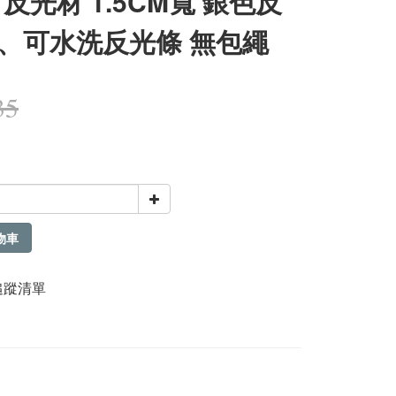
 反光材 1.5CM寬 銀色反
、可水洗反光條 無包繩
35
物車
追蹤清單