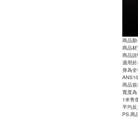
商品顏
商品材
商品說
適用於
身為全
ANS1
商品規
寬度為1
1米售
平均反光
PS.