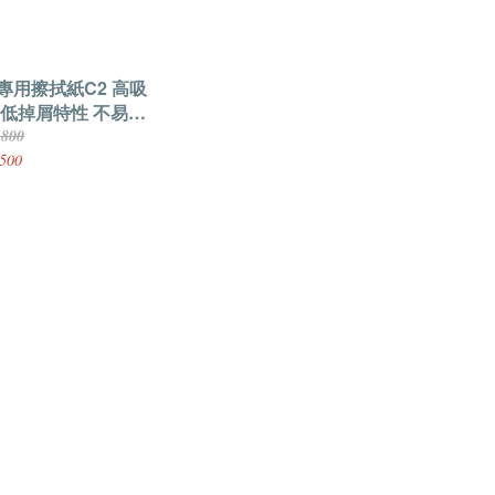
專用擦拭紙C2 高吸
 低掉屑特性 不易撕
,800
500