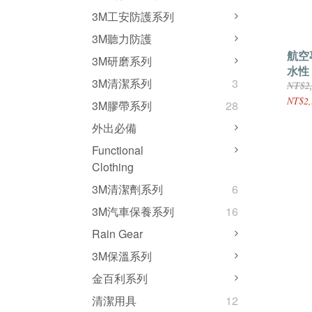
3M工安防護系列
3M聽力防護
航空
3M研磨系列
水性
3M清潔系列
3
裂
NT$2
NT$2,
3M膠帶系列
28
外出必備
Functional
Clothing
3M清潔劑系列
6
3M汽車保養系列
16
Rain Gear
3M保溫系列
金百利系列
清潔用具
12