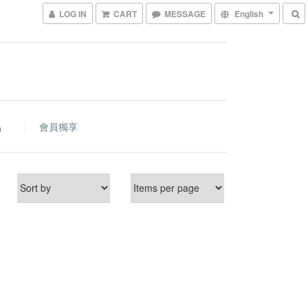
LOG IN
CART
MESSAGE
English
品
會員獨享