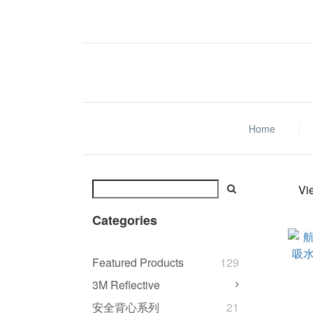
Home
Vi
Categories
Featured Products
129
3M Reflective
安全背心系列
21