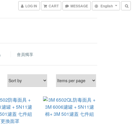
LOG IN
CART
MESSAGE
English
品
會員獨享