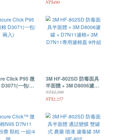
NT$490
re Click P95 微
3M HF-802SD 防毒面具
D3071(一包/兩
半面體 + 3M D8006濾罐
+ D7N11濾棉+ 3M
NT$2,500
D7N11專用濾棉蓋 9件組
NT$2,257