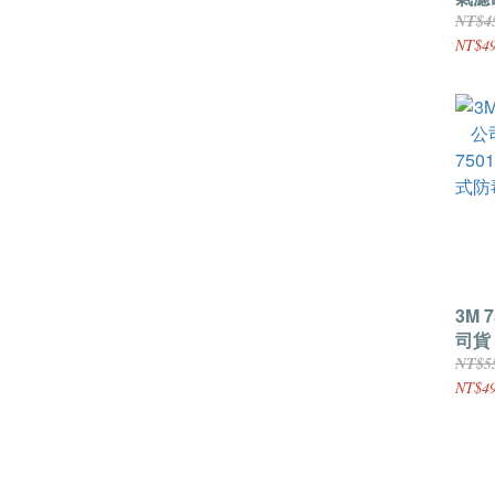
1包/
NT$4
NT$4
3M 
司貨
750
NT$5
毒面
NT$4