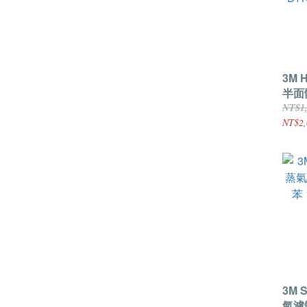
3M 
半面體
+ D
NT$1
D7
NT$2,
組
3M 
氣濾罐