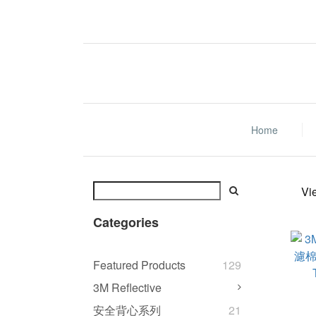
Home
Vi
Categories
Featured Products
129
3M Reflective
安全背心系列
21