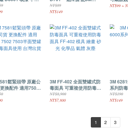
2入 3M D8001
D7N11濾棉 D8000系列
送一
59
NT$89
NT$99 ~ N
99
NT$149
7581鬆緊頭帶 原廠公
3M FF-402 全面雙罐式防
3M 628
 更換配件 適用7501
毒面具 可重複使用防毒面
系列防毒
2 7503半面雙罐式防
具 FF-402 模具 繪畫 砂光
件
50
NT$8,900
NT$190
具使用 台灣出貨
化學品 氣體 灰塵
90
NT$7,800
NT$149
1
2
3