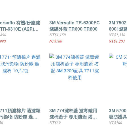
Versaflo 有機/粉塵濾
3M Versaflo TR-6300FC
3M 750
TR-6310E (A2P)
濾罐外蓋 TR600 TR800
6001濾罐
600主機使用
3M 50
,890
NT$1,150
NT$1,350
換面罩
990
NT$780
NT$1,203
7711預濾棉片 過濾顆
3M 774濾棉蓋 濾毒罐用
3M 57
污染物 防粉塵 過濾
濾棉蓋子 專用濾蓋 搭配
吸防護具
0片/包
3M 3200面具 7711濾棉
50
NT$39
NT$100