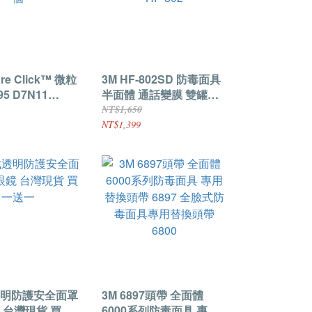
ure Click™ 微粒
3M HF-802SD 防毒面具
5 D7N11
半面體 通話變膜 雙罐式
 粉塵 顆粒 一組/4
農藥 噴漆 濾毒罐 3M HF-
NT$1,650
802
NT$1,399
明防護安全面罩
3M 6897頭帶 全面體
 台灣現貨 買一
6000系列防毒面具 專用