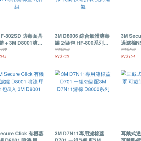
HF-802SD 防毒面具
3M D8006 綜合氣體濾毒
3M Sec
 + 3M D8001濾罐
罐 2個/包 HF-800系列防
過濾棉N9
7N11濾棉+ 3M
毒面具濾毒罐 濾材 噴漆
NIOSH
,999
NT$790
NT$190
N11專用濾棉蓋 九件
農藥 快速拆裝 雙向進氣
個
045
NT$720
NT$154
Secure Click 有機蒸
3M D7N11專用濾棉蓋
耳戴式透
 D8001 噴漆 甲苯
D701 一組/2個 配3M
可戴眼鏡