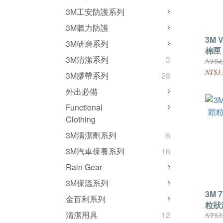
3M工安防護系列
3M聽力防護
3M 
3M研磨系列
棉匣 
3M清潔系列
3
TR-
NT$4
NT$3,
3M膠帶系列
28
外出必備
Functional
Clothing
3M清潔劑系列
6
3M汽車保養系列
16
Rain Gear
3M保溫系列
3M 
金百利系列
粒狀
清潔用具
12
棉 1
NT$3