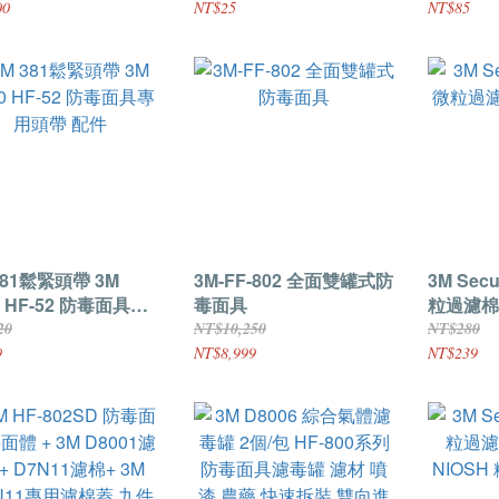
使用
00
NT$25
NT$85
381鬆緊頭帶 3M
3M-FF-802 全面雙罐式防
3M Secu
0 HF-52 防毒面具專
毒面具
粒過濾棉 
帶 配件
入)
20
NT$10,250
NT$280
9
NT$8,999
NT$239