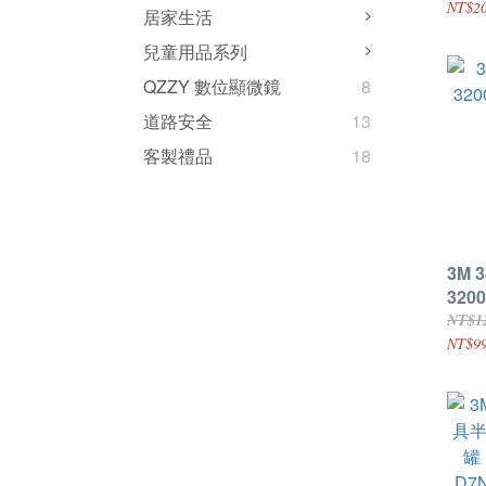
NT$2
居家生活
兒童用品系列
QZZY 數位顯微鏡
8
道路安全
13
客製禮品
18
3M 
320
用頭
NT$1
NT$9