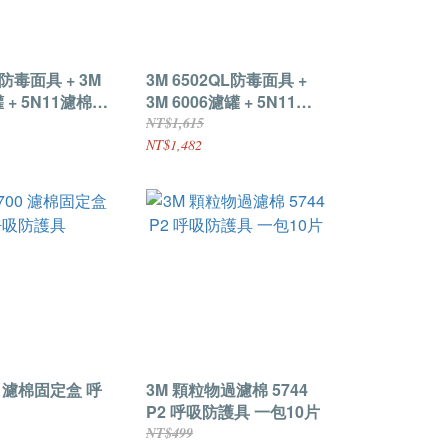
2防毒面具 + 3M
3M 6502QL防毒面具 +
 + 5N11濾棉+
3M 6006濾罐 + 5N11濾
1濾蓋 七件組 可更
棉+ 3M 501濾蓋 七件組
NT$1,615
NT$1,482
00 濾棉固定盒 呼
3M 顆粒物過濾棉 5744
P2 呼吸防護具 一包10片
NT$499