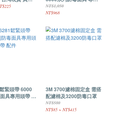
替換頭帶 6897 全臉式防
NT$1,050
T$225
毒面具專用替換頭帶
NT$968
6800
1鬆緊頭帶 6000
3M 3700濾棉固定盒 需搭
面具專用頭帶 配
配濾棉及3200防毒口罩
NT$580
NT$85 ~ NT$415