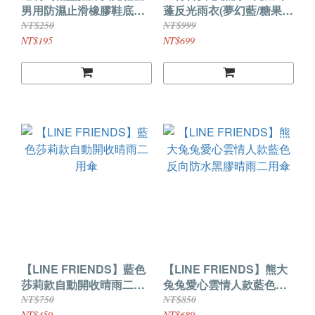
男用防濕止滑橡膠鞋底防
蓬反光雨衣(夢幻藍/糖果
水鞋套3M Scotchlite
粉/檬檸黃)-附獨立收納袋
NT$250
NT$999
NT$195
NT$699
【LINE FRIENDS】藍色
【LINE FRIENDS】熊大
莎莉款自動開收晴雨二用
兔兔愛心雲情人款藍色反
傘
向防水黑膠晴雨二用傘
NT$750
NT$850
NT$459
NT$689