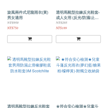
旋風兩件式尼龍雨衣(黃)
透明馬靴型拉鍊反光鞋套-
男女適用
成人女用 (反光/防濕/止滑/
防水) 3M Scotchlite
NT$950
NT$285
NT$750
NT$189
透明馬靴型拉鍊反光鞋套
★符合安心檢測★兒童斗