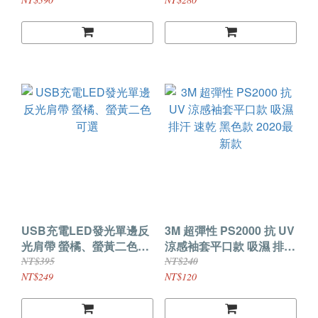
反光字體 散熱
USB充電LED發光單邊反
3M 超彈性 PS2000 抗 UV
光肩帶 螢橘、螢黃二色可
涼感袖套平口款 吸濕 排汗
選
速乾 黑色款 2020最新款
NT$395
NT$240
NT$249
NT$120