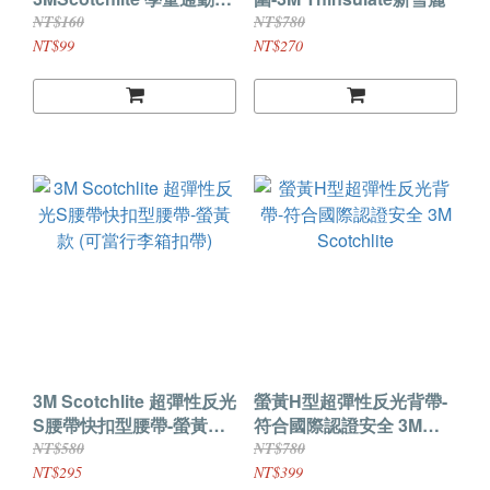
必備外出運動族出國旅行
NT$160
NT$780
必備背包吊飾
NT$99
NT$270
3M Scotchlite 超彈性反光
螢黃H型超彈性反光背帶-
S腰帶快扣型腰帶-螢黃款
符合國際認證安全 3M
(可當行李箱扣帶)
Scotchlite
NT$580
NT$780
NT$295
NT$399