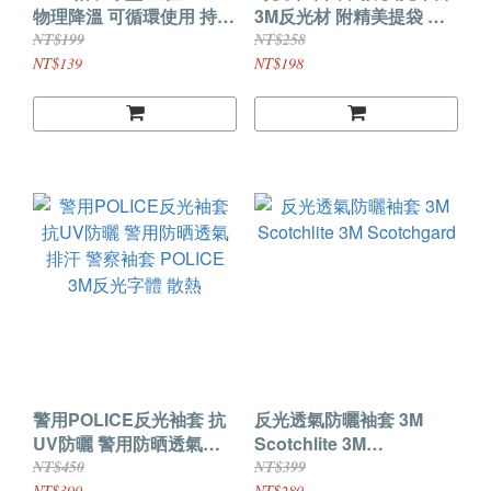
物理降溫 可循環使用 持久
3M反光材 附精美提袋 禮
涼感 快速結晶 安全帽冰涼
物首選
NT$199
NT$258
墊 夏季頭部降溫 降溫神器
NT$139
NT$198
適用多款帽形
警用POLICE反光袖套 抗
反光透氣防曬袖套 3M
UV防曬 警用防晒透氣排
Scotchlite 3M
汗 警察袖套 POLICE 3M
Scotchgard
NT$450
NT$399
NT$390
NT$280