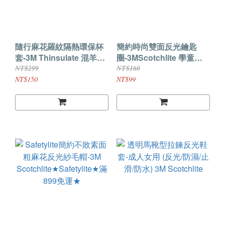
隨行麻花羅紋隔熱環保杯
簡約時尚雙面反光鑰匙
套-3M Thinsulate 混羊毛
圈-3MScotchlite 學童通
高質感 隔熱、吸水一級強
勤族必備外出運動族出國
NT$299
NT$160
旅行必備背包吊飾
NT$150
NT$99