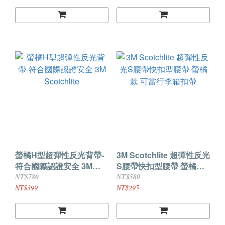
螢橘H型超彈性反光背帶-
3M Scotchlite 超彈性反光
符合國際認證安全 3M
S腰帶快扣型腰帶 螢橘款
Scotchlite
可當行李箱扣帶
NT$780
NT$580
NT$399
NT$295