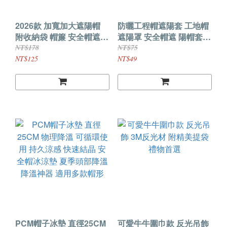
2026款 加寬加大遮陽帽
防曬工程帽遮陽套 工地帽
附收納袋 帽簾 安全帽遮陽
遮陽罩 安全帽遮 陽帽套
帽安全帽工地遮陽帽簷加
工地防曬神器 遮臉頭盔 工
NT$178
NT$75
長遮陽簾防曬神器施帽子
作帽檐 夏季帽子 透氣 遮
NT$125
NT$49
男 夏季太陽帽 防曬帽 工
陽 護頸
地防曬帽 台灣發貨
PCM帽子冰墊 直徑25CM
可愛牛牛圍巾款 反光吊飾