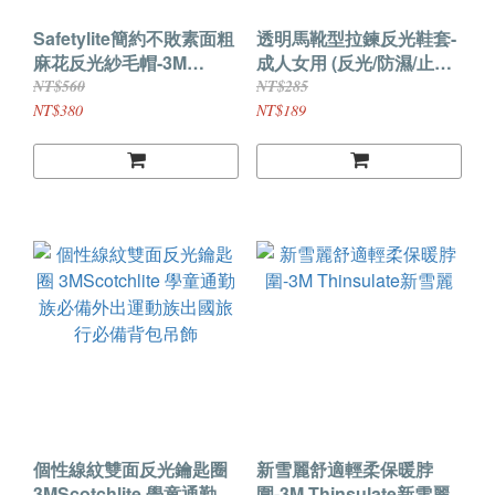
Safetylite簡約不敗素面粗
透明馬靴型拉鍊反光鞋套-
麻花反光紗毛帽-3M
成人女用 (反光/防濕/止滑/
Scotchlite★Safetylite★
防水) 3M Scotchlite
NT$560
NT$285
滿899免運★
NT$380
NT$189
個性線紋雙面反光鑰匙圈
新雪麗舒適輕柔保暖脖
3MScotchlite 學童通勤族
圍-3M Thinsulate新雪麗