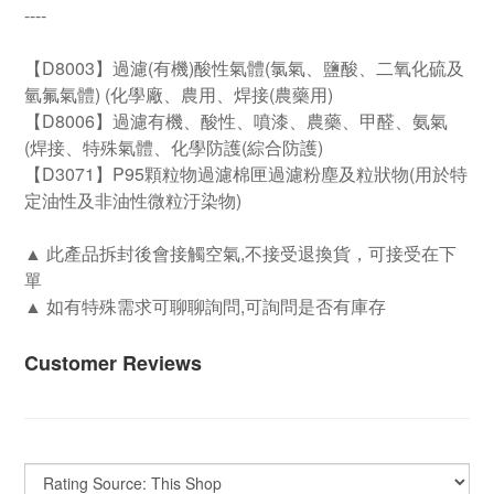
----
【D8003】過濾(有機)酸性氣體(氯氣、鹽酸、二氧化硫及
氫氟氣體) (化學廠、農用、焊接(農藥用)
【D8006】過濾有機、酸性、噴漆、農藥、甲醛、氨氣
(焊接、特殊氣體、化學防護(綜合防護)
【D3071】P95顆粒物過濾棉匣過濾粉塵及粒狀物(用於特
定油性及非油性微粒汙染物)
▲ 此產品拆封後會接觸空氣,不接受退換貨，可接受在下
單
▲ 如有特殊需求可聊聊詢問,可詢問是否有庫存
Customer Reviews