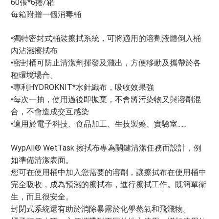
60張*6捲/箱
每箱附贈一個消毒桶
•獨特密封式桶裝擦拭系統，可將適用的溶劑液體倒入桶
內沾濕擦拭布
•密封桶可防止清潔劑揮發及濺出，方便移動及攜帶於各
種環境場合。
•專利HYDROKNIT*水針織布，吸收效果強
•每次一抽，使用過後即拋棄，不會將污染物又與溶劑混
合，不會造成交互感染
•適用於電子科技、食品加工、生技製藥、實驗室......
WypAll® WetTask 擦拭布專為關鍵清潔任務而設計，例
如準備清潔表面。
您可在使用桶中加入您需要的溶劑，讓擦拭布在使用桶中
完全吸收，成為預濕的擦拭布，進行擦拭工作。既簡單衛
生，而且很安全。
封閉式系統還有助於消除暴露於化學蒸氣和飛濺物。