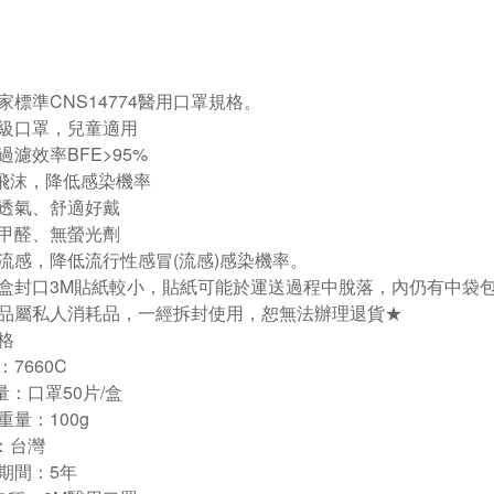
家標準CNS14774醫用口罩規格。
級口罩，兒童適用
過濾效率BFE>95%
飛沫，降低感染機率
透氣、舒適好戴
甲醛、無螢光劑
流感，降低流行性感冒(流感)感染機率。
盒封口3M貼紙較小，貼紙可能於運送過程中脫落，內仍有中袋
品屬私人消耗品，一經拆封使用，恕無法辦理退貨★
格
7660C
量：口罩50片/盒
重量：100g
：台灣
期間：5年