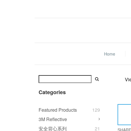
Home
Vi
Categories
Featured Products
129
3M Reflective
安全背心系列
21
SHAR