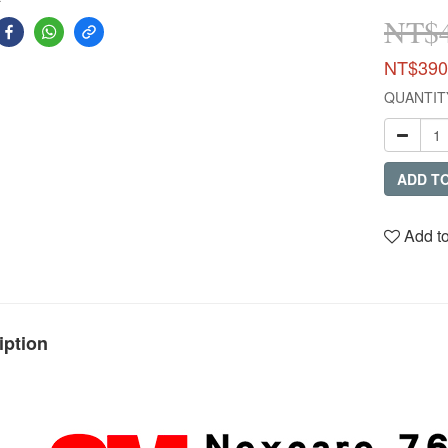
NT$
NT$390
QUANTIT
ADD T
Add to
iption