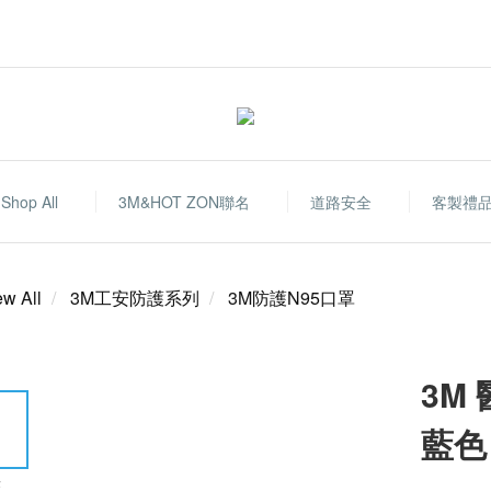
Shop All
3M&HOT ZON聯名
道路安全
客製禮
ew All
3M工安防護系列
3M防護N95口罩
3M 
藍色
E