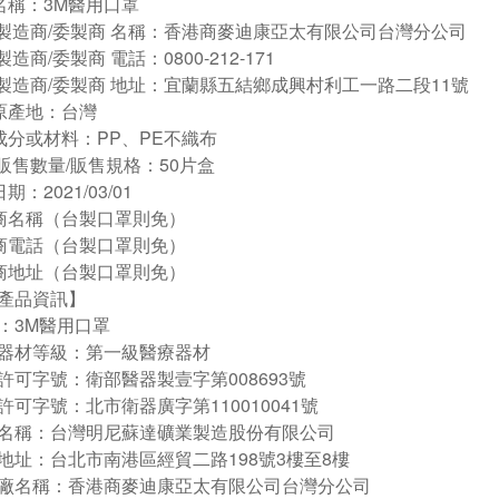
名稱：3M醫用口罩
/製造商/委製商 名稱：香港商麥迪康亞太有限公司台灣分公司
製造商/委製商 電話：0800-212-171
/製造商/委製商 地址：宜蘭縣五結鄉成興村利工一路二段11號
原產地：台灣
成分或材料：PP、PE不織布
/販售數量/販售規格：50片盒
期：2021/03/01
商名稱（台製口罩則免）
商電話（台製口罩則免）
商地址（台製口罩則免）
產品資訊】
：3M醫用口罩
器材等級：第一級醫療器材
許可字號：衛部醫器製壹字第008693號
許可字號：北市衛器廣字第110010041號
名稱：台灣明尼蘇達礦業製造股份有限公司
地址：台北市南港區經貿二路198號3樓至8樓
廠名稱：香港商麥迪康亞太有限公司台灣分公司