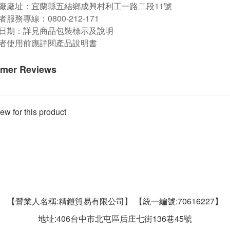
廠廠址：宜蘭縣五結鄉成興村利工一路二段11號
服務專線：0800-212-171
日期：詳見商品包裝標示及說明
者使用前應詳閱產品說明書
mer Reviews
ew for this product
【營業人名稱:精鎧貿易有限公司】 【統一編號:70616227】
地址:406台中市北屯區后庄七街136巷45號