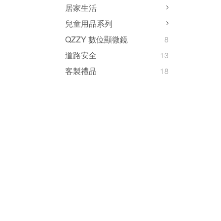
居家生活
兒童用品系列
QZZY 數位顯微鏡
8
道路安全
13
客製禮品
18