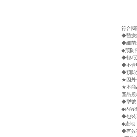
符合國
◆醫療
◆細菌
◆預防
◆輕巧
◆不含
◆預防
★因外
★本商
產品規
◆型號：
◆內容
◆包裝
◆產地
◆有效