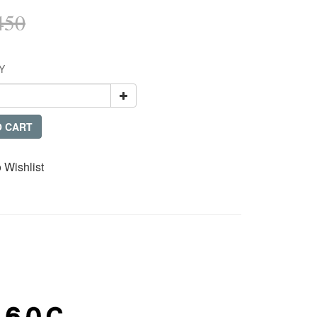
450
Y
O CART
 Wishlist