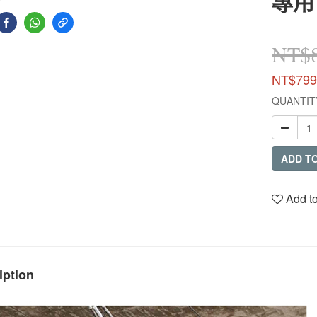
專用
NT$
NT$799
QUANTIT
ADD T
Add to
iption