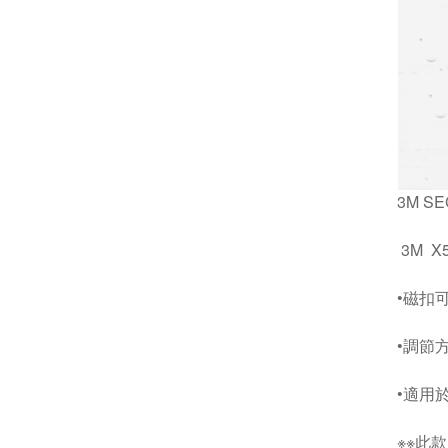
3M S
3M X
•磁扣
•調節
•適用於 
※※此