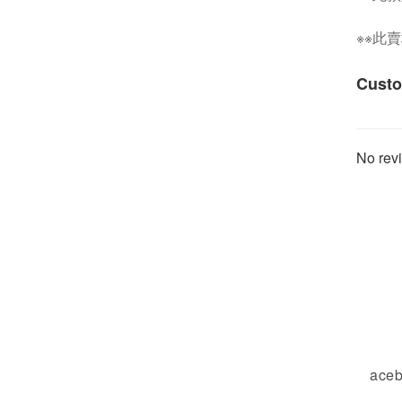
※※此
Custo
No revi
ace