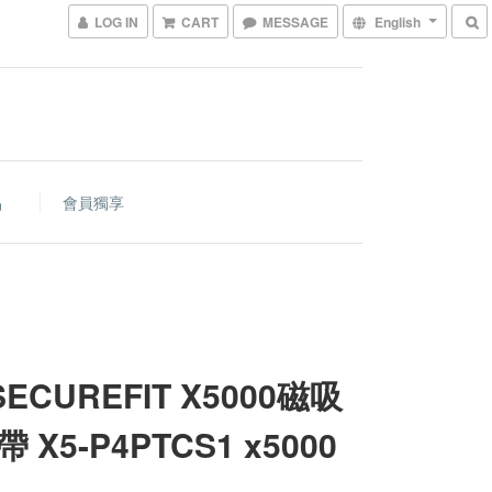
LOG IN
CART
MESSAGE
English
品
會員獨享
SECUREFIT X5000磁吸
 X5-P4PTCS1 x5000