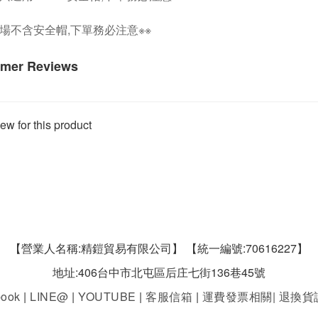
賣場不含安全帽,下單務必注意※※
mer Reviews
ew for this product
【營業人名稱:精鎧貿易有限公司】 【統一編號:70616227】
地址:406台中市北屯區后庄七街136巷45號
book
|
LINE@
|
YOUTUBE
|
客服信箱
|
運費發票相關
|
退換貨