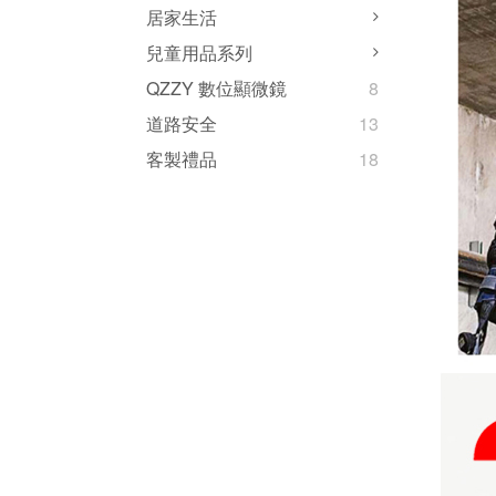
居家生活
兒童用品系列
QZZY 數位顯微鏡
8
道路安全
13
客製禮品
18