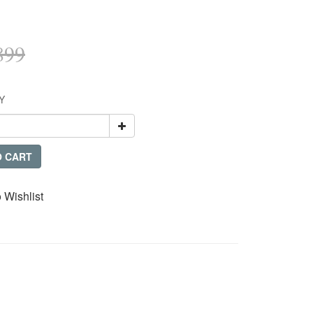
899
Y
O CART
 Wishlist