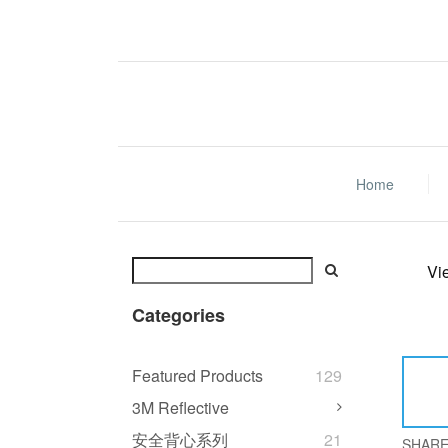
Home
Vi
Categories
Featured Products
129
3M Reflective
安全背心系列
21
SHAR