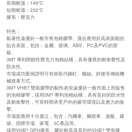
長期耐溫：149℃
短期耐溫：232℃
膠系：壓克力
特色：
黏著性遠優於一般市售泡棉膠帶。適合應用於高表面能的
貼合表面，包括：金屬、玻璃、ABS、PC及PVC的塑
板。
3M? 專利閉鎖性壓克力泡棉結構，具有優異的耐衝擊性及
防水性。
市場成功案例證明可有效取代鉚釘、螺絲、銲接等傳統機
械接著方式。
3M? VHB? 雙面膠帶的黏性表現遠優於一般市面上所販售
的泡棉膠帶，採用3M? 專利泡棉結構，具有良好的防水性
及耐衝擊性，可長時間承受戶外的嚴苛環境以及應力的衝
擊。
市場面應用十分廣泛，包含：汽機車、腳踏車、遊艇、建
築、招牌市場、家電、3C產品等。
採用VHB? GPH膠系，屬於耐高溫系列的VHB? 雙面膠