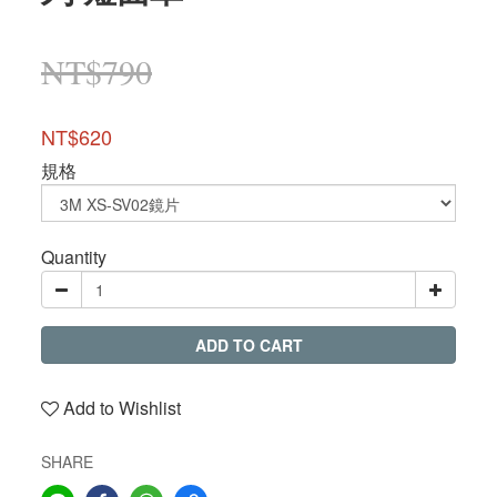
NT$790
NT$620
規格
Quantity
ADD TO CART
Add to Wishlist
SHARE