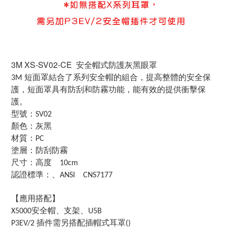
3M XS-SV02-CE 安全帽式防護灰黑眼罩
短面罩結合了
系列安全帽的組合，提高整體的安全保
3M
護，
短面罩具有防刮和防霧功能，能有效的提供衝擊保
護。
型號：
SV02
顏色：灰黑
材質：
PC
塗層：
防刮防霧
尺寸：
高度
10cm
認證標準：
、
ANSI CNS7177
【應用搭配】
安全帽、
支架、
X5000
U5B
插件
需另搭配插帽式耳罩
P3EV/2
()