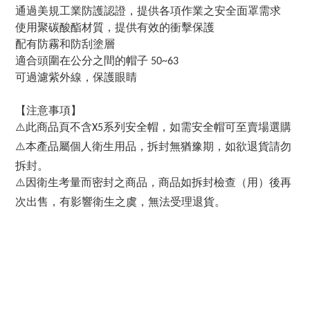
通過美規工業防護認證，提供各項作業之安全面罩需求
使用聚碳酸酯材質，提供有效的衝擊保護
配有防霧和防刮塗層
適合頭圍在
公分之間的帽子
50~63
可過濾紫外線，保護眼睛
【注意事項】
此商品頁不含
系列安全帽，如需安全帽可至賣場選購
⚠️
X5
本產品屬個人衛生用品，拆封無猶豫期，如欲退貨請勿
⚠️
拆封。
因衛生考量而密封之商品，商品如拆封檢查（用）後再
⚠️
次出售，有影響衛生之虞，無法受理退貨。